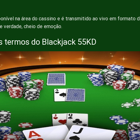
ponível na área do cassino e é transmitido ao vivo em formato d
e verdade, cheio de emoção.
s termos do Blackjack 55KD