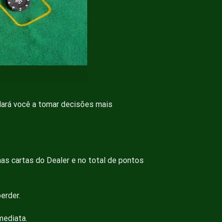
dará você a tomar decisões mais
as cartas do Dealer e no total de pontos
erder.
mediata.