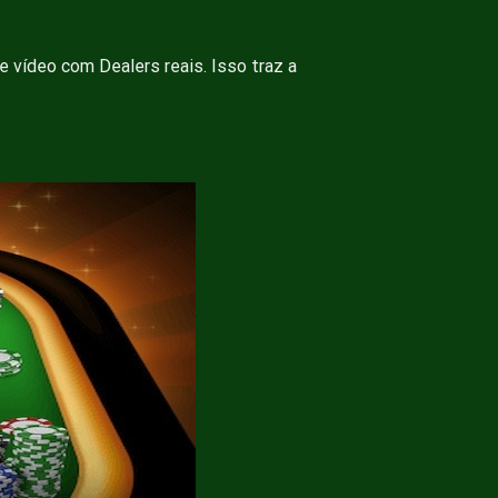
e vídeo com Dealers reais. Isso traz a