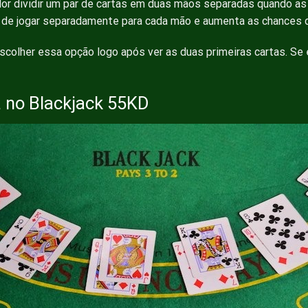
gador dividir um par de cartas em duas mãos separadas quando a
 de jogar separadamente para cada mão e aumenta as chances de
escolher essa opção logo após ver as duas primeiras cartas. Se 
ia no Blackjack 55KD