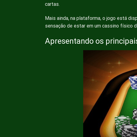
cartas.
Mais ainda, na plataforma, o jogo está dis
sensação de estar em um cassino físico d
Apresentando os principai