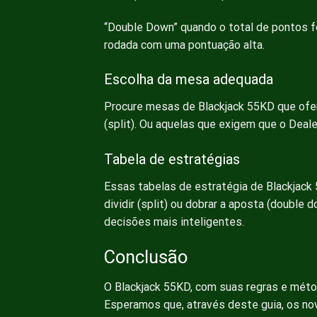
“Double Down” quando o total de pontos fo
rodada com uma pontuação alta.
Escolha da mesa adequada
Procure mesas de Blackjack 55KD que ofer
(split). Ou aquelas que exigem que o Deale
Tabela de estratégias
Essas tabelas de estratégia de Blackjack 
dividir (split) ou dobrar a aposta (double
decisões mais inteligentes.
Conclusão
O Blackjack 55KD, com suas regras e métod
Esperamos que, através deste guia, os no