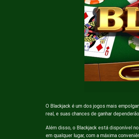
O Blackjack é um dos jogos mais empolga
real, e suas chances de ganhar dependerão
Além disso, o Blackjack está disponível n
em qualquer lugar, com a máxima conveniên