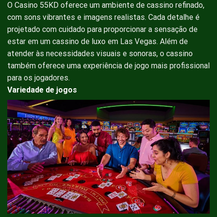
O Casino 55KD oferece um ambiente de cassino refinado,
com sons vibrantes e imagens realistas. Cada detalhe é
projetado com cuidado para proporcionar a sensação de
estar em um cassino de luxo em Las Vegas. Além de
atender às necessidades visuais e sonoras, o cassino
também oferece uma experiência de jogo mais profissional
para os jogadores.
Variedade de jogos