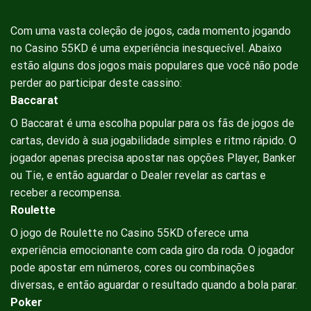
Com uma vasta coleção de jogos, cada momento jogando
no Casino 55KD é uma experiência inesquecível. Abaixo
estão alguns dos jogos mais populares que você não pode
perder ao participar deste cassino:
Baccarat
O Baccarat é uma escolha popular para os fãs de jogos de
cartas, devido à sua jogabilidade simples e ritmo rápido. O
jogador apenas precisa apostar nas opções Player, Banker
ou Tie, e então aguardar o Dealer revelar as cartas e
receber a recompensa.
Roulette
O jogo de Roulette no Casino 55KD oferece uma
experiência emocionante com cada giro da roda. O jogador
pode apostar em números, cores ou combinações
diversas, e então aguardar o resultado quando a bola parar.
Poker