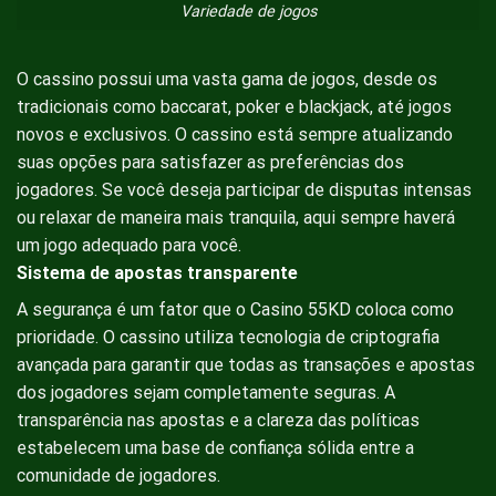
Variedade de jogos
O cassino possui uma vasta gama de jogos, desde os
tradicionais como baccarat, poker e blackjack, até jogos
novos e exclusivos. O cassino está sempre atualizando
suas opções para satisfazer as preferências dos
jogadores. Se você deseja participar de disputas intensas
ou relaxar de maneira mais tranquila, aqui sempre haverá
um jogo adequado para você.
Sistema de apostas transparente
A segurança é um fator que o Casino 55KD coloca como
prioridade. O cassino utiliza tecnologia de criptografia
avançada para garantir que todas as transações e apostas
dos jogadores sejam completamente seguras. A
transparência nas apostas e a clareza das políticas
estabelecem uma base de confiança sólida entre a
comunidade de jogadores.